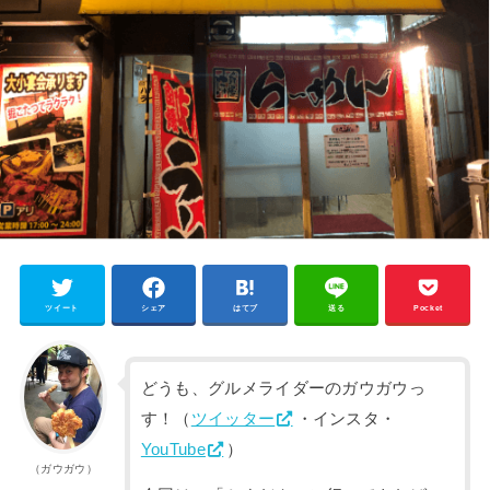
ツイート
シェア
はてブ
送る
Pocket
どうも、グルメライダーのガウガウっ
す！（
ツイッター
・インスタ・
YouTube
）
（ガウガウ）