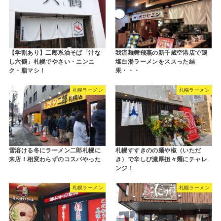
【学割あり】二郎系油そば「汁な
我流麺舞飛燕の新千歳空港店で鶏
し六鶴」札幌でやさい・ニンニ
塩白湯ラーメンをススった結
ク・脂マシ！
果・・・
札幌ラーメン
札幌ラーメン
雪溶ける冬にラーメン二郎札幌に
札幌すすきのの麺や椒（いただ
来店！相変わらずのコスパやった
き）で辛しび濃厚担々麺にチャレ
ンジ！
札幌ラーメン
札幌ラーメン