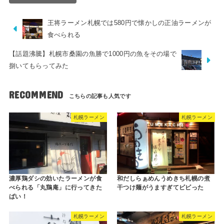
王将ラーメン札幌では580円で懐かしの正油ラーメンが
食べられる
【話題沸騰】札幌市桑園の魚勝で1000円の魚をその場で
捌いてもらってみた
RECOMMEND
札幌ラーメン
札幌ラーメン
濃厚鶏ダシの効いたラーメンが食
和だしらぁめんうめきち札幌の煮
べられる「丸鶏庵」に行ってきた
干つけ麺がうますぎてビビった
ばい！
札幌ラーメン
札幌ラーメン