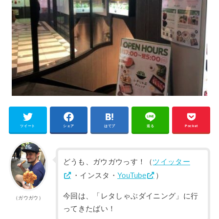
ツイート
シェア
はてブ
送る
Pocket
どうも、ガウガウっす！（
ツイッター
・インスタ・
YouTube
）
今回は、「レタしゃぶダイニング」に行
（ガウガウ）
ってきたばい！