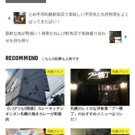
とめ手羽札幌駅前店で美味しい手羽先と九州料理をよく
ばってきたばい！
新鮮な魚が勢揃い！発寒かねしげ鮮魚店で刺身盛り合わ
せを持ち帰り
RECOMMEND
札幌グルメ
札幌グルメ
【いびつな2階建】カレーキッチン
札幌のレトロな洋食屋「プー横
オニオン札幌の無水カレーが刺激
丁」のおすすめメニューはコレ
的
だ！
札幌グルメ
札幌グルメ