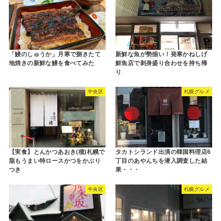
「鰻のしゅうか」月寒で捌きたて
新鮮な魚が勢揃い！発寒かねしげ
地焼きの新鮮な鰻を食べてみた
鮮魚店で刺身盛り合わせを持ち帰
り
中央区
札幌グルメ
【実食】とんかつあおき(檍)札幌で
タカトシランド出演の韓国料理店6
脂もうまい特ロースかつをかぶり
丁目のあやんちを潜入調査した結
つき
果・・・
中央区
札幌グルメ