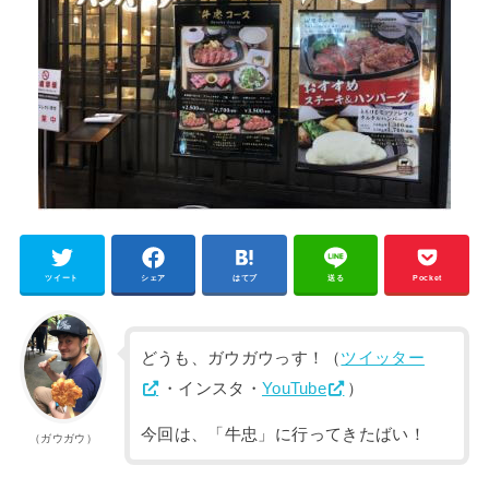
ツイート
シェア
はてブ
送る
Pocket
どうも、ガウガウっす！（
ツイッター
・インスタ・
YouTube
）
今回は、「牛忠」に行ってきたばい！
（ガウガウ）