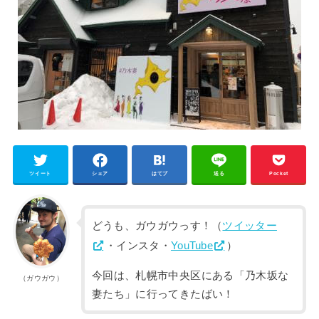
ツイート
シェア
はてブ
送る
Pocket
どうも、ガウガウっす！（
ツイッター
・インスタ・
YouTube
）
今回は、札幌市中央区にある「乃木坂な
（ガウガウ）
妻たち」に行ってきたばい！