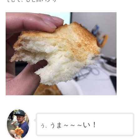
い！
ま～～～
う
う、