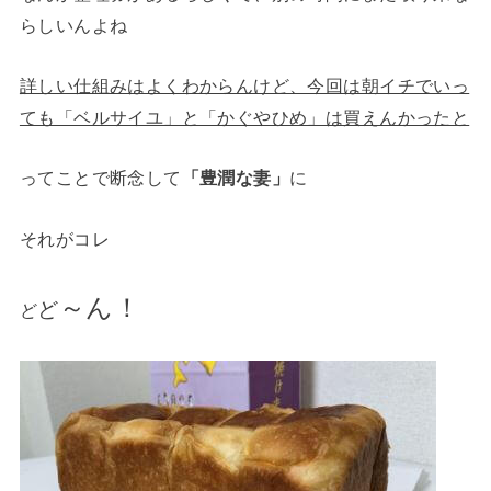
らしいんよね
詳しい仕組みはよくわからんけど、今回は朝イチでいっ
ても「ベルサイユ」と「かぐやひめ」は買えんかったと
ってことで断念して
「豊潤な妻」
に
それがコレ
～ん！
ど
ど