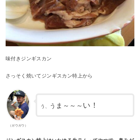
味付きジンギスカン
さっそく焼いてジンギスカン特上から
い！
ま～～～
う
う、
（ガウガウ）