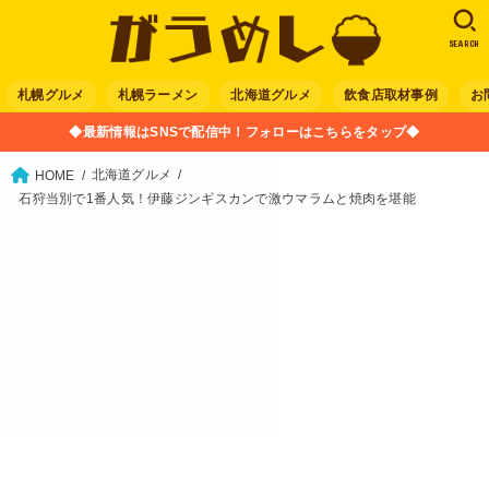
SEARCH
札幌グルメ
札幌ラーメン
北海道グルメ
飲食店取材事例
お
◆最新情報はSNSで配信中！フォローはこちらをタップ◆
北海道グルメ
HOME
石狩当別で1番人気！伊藤ジンギスカンで激ウマラムと焼肉を堪能