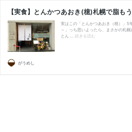
【実食】とんかつあおき(檍)札幌で脂も
実はこの「とんかつあおき（檍）」5
～」っち思いよったら、まさかの札幌
【実
とん …
続きを読む
食】
と
ん
か
がうめし
つ
あ
お
き
(檍)
札
幌
で
脂
も
う